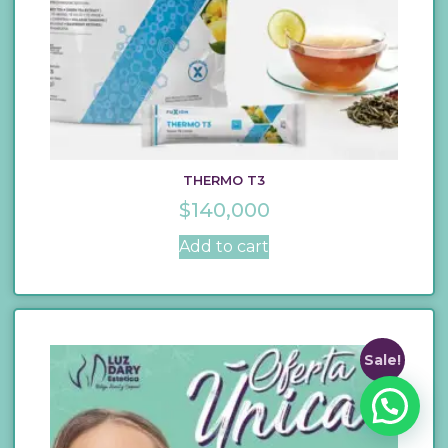
THERMO T3
$
140,000
Add to cart
Sale!