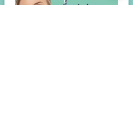
BOTOX
$
800,000
$
650,000
Add to cart